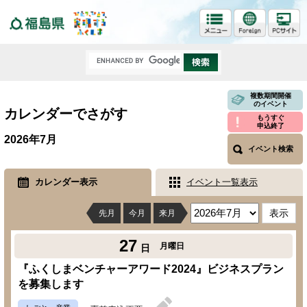
福島県
複数期間開催
のイベント
カレンダーでさがす
もうすぐ
申込終了
2026年7月
イベント検索
カレンダー表示
イベント一覧表示
先月
今月
来月
27
月曜日
日
『ふくしまベンチャーアワード2024』ビジネスプラン
を募集します