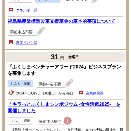
エネルギー課
福島県農業構造改革支援基金の基本的事項について
農業担い手課
31
金曜日
日
『ふくしまベンチャーアワード2024』ビジネスプラン
を募集します
しごと・産業
2024年10月9日（水曜日）から 毎日
産業振興課
「キラっとふくしまシンポジウム -女性活躍2025-」を
開催しました
くらし・環境
福島県主催のイベントとしまして、女性活躍に向けた機運の醸成や、職