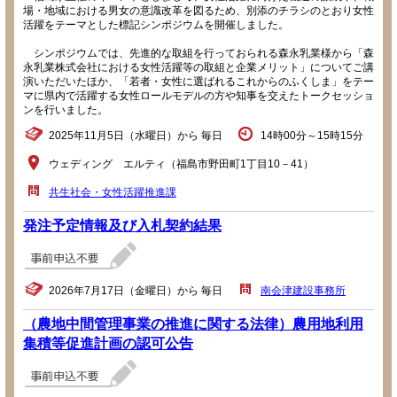
場・地域における男女の意識改革を図るため、別添のチラシのとおり女性
活躍をテーマとした標記シンポジウムを開催しました。
シンポジウムでは、先進的な取組を行っておられる森永乳業様から「森
永乳業株式会社における女性活躍等の取組と企業メリット」についてご講
演いただいたほか、「若者・女性に選ばれるこれからのふくしま」をテー
マに県内で活躍する女性ロールモデルの方や知事を交えたトークセッショ
ンを行いました。
2025年11月5日（水曜日）から 毎日
14時00分～15時15分
ウェディング エルティ（福島市野田町1丁目10－41）
共生社会・女性活躍推進課
発注予定情報及び入札契約結果
2026年7月17日（金曜日）から 毎日
南会津建設事務所
（農地中間管理事業の推進に関する法律）農用地利用
集積等促進計画の認可公告