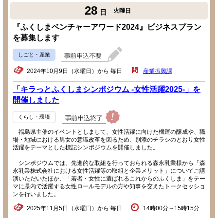
28
火曜日
日
『ふくしまベンチャーアワード2024』ビジネスプラン
を募集します
しごと・産業
2024年10月9日（水曜日）から 毎日
産業振興課
「キラっとふくしまシンポジウム -女性活躍2025-」を
開催しました
くらし・環境
福島県主催のイベントとしまして、女性活躍に向けた機運の醸成や、職
場・地域における男女の意識改革を図るため、別添のチラシのとおり女性
活躍をテーマとした標記シンポジウムを開催しました。
シンポジウムでは、先進的な取組を行っておられる森永乳業様から「森
永乳業株式会社における女性活躍等の取組と企業メリット」についてご講
演いただいたほか、「若者・女性に選ばれるこれからのふくしま」をテー
マに県内で活躍する女性ロールモデルの方や知事を交えたトークセッショ
ンを行いました。
2025年11月5日（水曜日）から 毎日
14時00分～15時15分