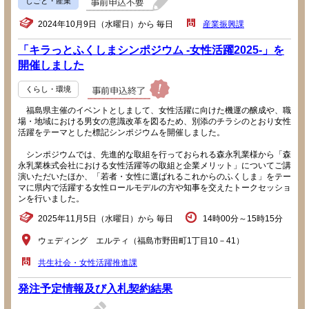
しごと・産業
2024年10月9日（水曜日）から 毎日
産業振興課
「キラっとふくしまシンポジウム -女性活躍2025-」を
開催しました
くらし・環境
福島県主催のイベントとしまして、女性活躍に向けた機運の醸成や、職
場・地域における男女の意識改革を図るため、別添のチラシのとおり女性
活躍をテーマとした標記シンポジウムを開催しました。
シンポジウムでは、先進的な取組を行っておられる森永乳業様から「森
永乳業株式会社における女性活躍等の取組と企業メリット」についてご講
演いただいたほか、「若者・女性に選ばれるこれからのふくしま」をテー
マに県内で活躍する女性ロールモデルの方や知事を交えたトークセッショ
ンを行いました。
2025年11月5日（水曜日）から 毎日
14時00分～15時15分
ウェディング エルティ（福島市野田町1丁目10－41）
共生社会・女性活躍推進課
発注予定情報及び入札契約結果