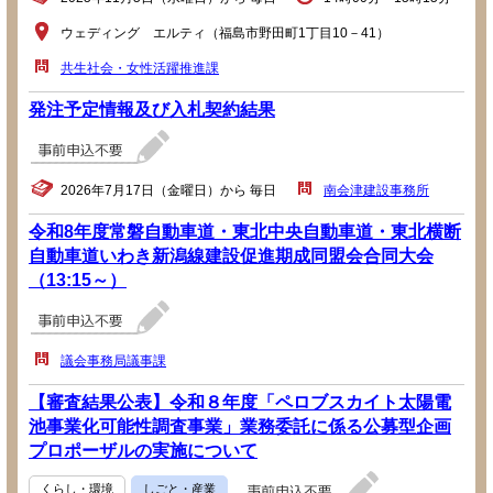
ウェディング エルティ（福島市野田町1丁目10－41）
共生社会・女性活躍推進課
発注予定情報及び入札契約結果
2026年7月17日（金曜日）から 毎日
南会津建設事務所
令和8年度常磐自動車道・東北中央自動車道・東北横断
自動車道いわき新潟線建設促進期成同盟会合同大会
（13:15～）
議会事務局議事課
【審査結果公表】令和８年度「ペロブスカイト太陽電
池事業化可能性調査事業」業務委託に係る公募型企画
プロポーザルの実施について
くらし・環境
しごと・産業