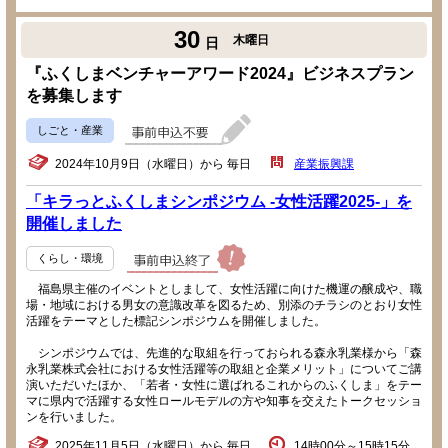
30
木曜日
日
『ふくしまベンチャーアワード2024』ビジネスプラン
を募集します
しごと・産業
2024年10月9日（水曜日）から 毎日
産業振興課
「キラっとふくしまシンポジウム -女性活躍2025-」を
開催しました
くらし・環境
福島県主催のイベントとしまして、女性活躍に向けた機運の醸成や、職
場・地域における男女の意識改革を図るため、別添のチラシのとおり女性
活躍をテーマとした標記シンポジウムを開催しました。
シンポジウムでは、先進的な取組を行っておられる森永乳業様から「森
永乳業株式会社における女性活躍等の取組と企業メリット」についてご講
演いただいたほか、「若者・女性に選ばれるこれからのふくしま」をテー
マに県内で活躍する女性ロールモデルの方や知事を交えたトークセッショ
ンを行いました。
2025年11月5日（水曜日）から 毎日
14時00分～15時15分