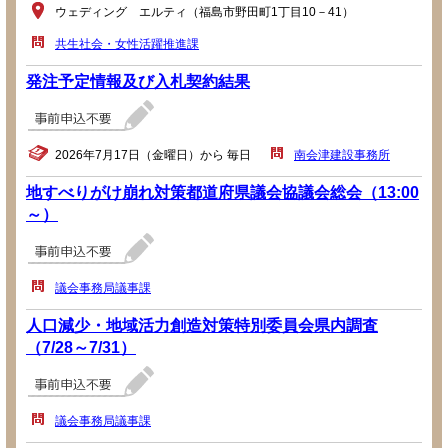
ウェディング エルティ（福島市野田町1丁目10－41）
共生社会・女性活躍推進課
発注予定情報及び入札契約結果
2026年7月17日（金曜日）から 毎日
南会津建設事務所
地すべりがけ崩れ対策都道府県議会協議会総会（13:00
～）
議会事務局議事課
人口減少・地域活力創造対策特別委員会県内調査
（7/28～7/31）
議会事務局議事課