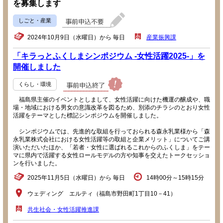
を募集します
しごと・産業
2024年10月9日（水曜日）から 毎日
産業振興課
「キラっとふくしまシンポジウム -女性活躍2025-」を
開催しました
くらし・環境
福島県主催のイベントとしまして、女性活躍に向けた機運の醸成や、職
場・地域における男女の意識改革を図るため、別添のチラシのとおり女性
活躍をテーマとした標記シンポジウムを開催しました。
シンポジウムでは、先進的な取組を行っておられる森永乳業様から「森
永乳業株式会社における女性活躍等の取組と企業メリット」についてご講
演いただいたほか、「若者・女性に選ばれるこれからのふくしま」をテー
マに県内で活躍する女性ロールモデルの方や知事を交えたトークセッショ
ンを行いました。
2025年11月5日（水曜日）から 毎日
14時00分～15時15分
ウェディング エルティ（福島市野田町1丁目10－41）
共生社会・女性活躍推進課