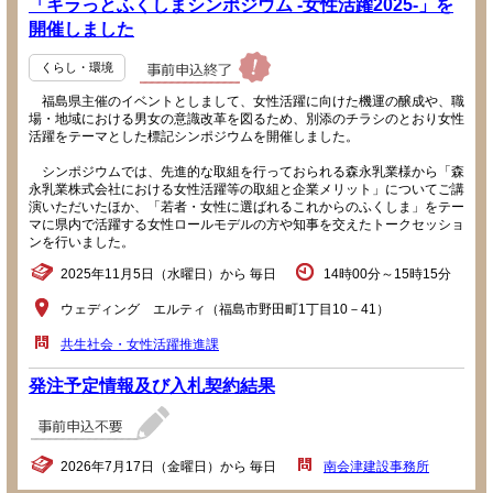
「キラっとふくしまシンポジウム -女性活躍2025-」を
開催しました
くらし・環境
福島県主催のイベントとしまして、女性活躍に向けた機運の醸成や、職
場・地域における男女の意識改革を図るため、別添のチラシのとおり女性
活躍をテーマとした標記シンポジウムを開催しました。
シンポジウムでは、先進的な取組を行っておられる森永乳業様から「森
永乳業株式会社における女性活躍等の取組と企業メリット」についてご講
演いただいたほか、「若者・女性に選ばれるこれからのふくしま」をテー
マに県内で活躍する女性ロールモデルの方や知事を交えたトークセッショ
ンを行いました。
2025年11月5日（水曜日）から 毎日
14時00分～15時15分
ウェディング エルティ（福島市野田町1丁目10－41）
共生社会・女性活躍推進課
発注予定情報及び入札契約結果
2026年7月17日（金曜日）から 毎日
南会津建設事務所