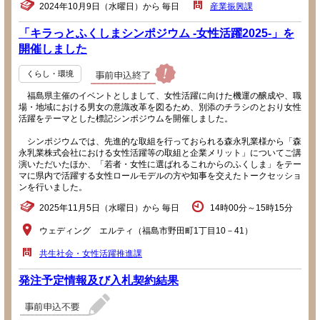
2024年10月9日（水曜日）から 毎日
産業振興課
「キラっとふくしまシンポジウム -女性活躍2025-」を
開催しました
くらし・環境
福島県主催のイベントとしまして、女性活躍に向けた機運の醸成や、職
場・地域における男女の意識改革を図るため、別添のチラシのとおり女性
活躍をテーマとした標記シンポジウムを開催しました。
シンポジウムでは、先進的な取組を行っておられる森永乳業様から「森
永乳業株式会社における女性活躍等の取組と企業メリット」についてご講
演いただいたほか、「若者・女性に選ばれるこれからのふくしま」をテー
マに県内で活躍する女性ロールモデルの方や知事を交えたトークセッショ
ンを行いました。
2025年11月5日（水曜日）から 毎日
14時00分～15時15分
ウェディング エルティ（福島市野田町1丁目10－41）
共生社会・女性活躍推進課
発注予定情報及び入札契約結果