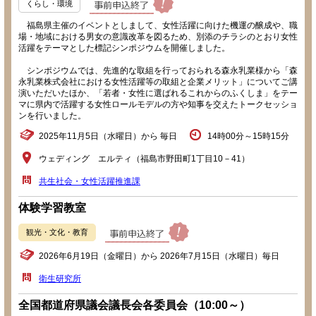
くらし・環境
福島県主催のイベントとしまして、女性活躍に向けた機運の醸成や、職
場・地域における男女の意識改革を図るため、別添のチラシのとおり女性
活躍をテーマとした標記シンポジウムを開催しました。
シンポジウムでは、先進的な取組を行っておられる森永乳業様から「森
永乳業株式会社における女性活躍等の取組と企業メリット」についてご講
演いただいたほか、「若者・女性に選ばれるこれからのふくしま」をテー
マに県内で活躍する女性ロールモデルの方や知事を交えたトークセッショ
ンを行いました。
2025年11月5日（水曜日）から 毎日
14時00分～15時15分
ウェディング エルティ（福島市野田町1丁目10－41）
共生社会・女性活躍推進課
体験学習教室
観光・文化・教育
2026年6月19日（金曜日）から 2026年7月15日（水曜日）毎日
衛生研究所
全国都道府県議会議長会各委員会（10:00～）