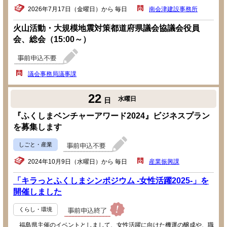
2026年7月17日（金曜日）から 毎日
南会津建設事務所
火山活動・大規模地震対策都道府県議会協議会役員
会、総会（15:00～）
議会事務局議事課
22
水曜日
日
『ふくしまベンチャーアワード2024』ビジネスプラン
を募集します
しごと・産業
2024年10月9日（水曜日）から 毎日
産業振興課
「キラっとふくしまシンポジウム -女性活躍2025-」を
開催しました
くらし・環境
福島県主催のイベントとしまして、女性活躍に向けた機運の醸成や、職