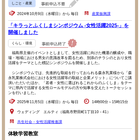
しごと・産業
2024年10月9日（水曜日）から 毎日
産業振興課
「キラっとふくしまシンポジウム -女性活躍2025-」を
開催しました
くらし・環境
福島県主催のイベントとしまして、女性活躍に向けた機運の醸成や、職
場・地域における男女の意識改革を図るため、別添のチラシのとおり女性
活躍をテーマとした標記シンポジウムを開催しました。
シンポジウムでは、先進的な取組を行っておられる森永乳業様から「森
永乳業株式会社における女性活躍等の取組と企業メリット」についてご講
演いただいたほか、「若者・女性に選ばれるこれからのふくしま」をテー
マに県内で活躍する女性ロールモデルの方や知事を交えたトークセッショ
ンを行いました。
2025年11月5日（水曜日）から 毎日
14時00分～15時15分
ウェディング エルティ（福島市野田町1丁目10－41）
共生社会・女性活躍推進課
体験学習教室