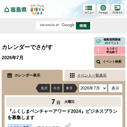
福島県
複数期間開催
のイベント
カレンダーでさがす
もうすぐ
申込終了
2026年7月
イベント検索
カレンダー表示
イベント一覧表示
先月
今月
来月
7
火曜日
日
『ふくしまベンチャーアワード2024』ビジネスプラン
を募集します