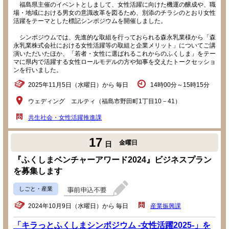
福島県主催のイベントとしまして、女性活躍に向けた機運の醸成や、職
場・地域における男女の意識改革を図るため、別添のチラシのとおり女性
活躍をテーマとした標記シンポジウムを開催しました。
シンポジウムでは、先進的な取組を行っておられる森永乳業様から「森
永乳業株式会社における女性活躍等の取組と企業メリット」についてご講
演いただいたほか、「若者・女性に選ばれるこれからのふくしま」をテー
マに県内で活躍する女性ロールモデルの方や知事を交えたトークセッショ
ンを行いました。
2025年11月5日（水曜日）から 毎日
14時00分～15時15分
ウェディング エルティ（福島市野田町1丁目10－41）
共生社会・女性活躍推進課
17
金曜日
日
『ふくしまベンチャーアワード2024』ビジネスプラン
を募集します
しごと・産業
2024年10月9日（水曜日）から 毎日
産業振興課
「キラっとふくしまシンポジウム -女性活躍2025-」を