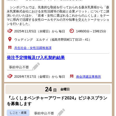
シンポジウムでは、先進的な取組を行っておられる森永乳業様から「森
永乳業株式会社における女性活躍等の取組と企業メリット」についてご講
演いただいたほか、「若者・女性に選ばれるこれからのふくしま」をテー
マに県内で活躍する女性ロールモデルの方や知事を交えたトークセッショ
ンを行いました。
2025年11月5日（水曜日）から 毎日
14時00分～15時15分
ウェディング エルティ（福島市野田町1丁目10－41）
共生社会・女性活躍推進課
発注予定情報及び入札契約結果
2026年7月17日（金曜日）から 毎日
南会津建設事務所
24
金曜日
日
『ふくしまベンチャーアワード2024』ビジネスプラン
を募集します
しごと・産業