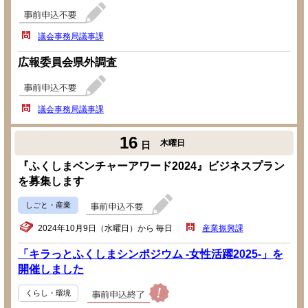
議会事務局議事課
広報委員会県外調査
議会事務局議事課
16
木曜日
日
『ふくしまベンチャーアワード2024』ビジネスプラン
を募集します
しごと・産業
2024年10月9日（水曜日）から 毎日
産業振興課
「キラっとふくしまシンポジウム -女性活躍2025-」を
開催しました
くらし・環境