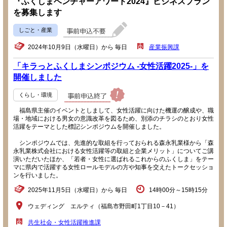
『ふくしまベンチャーアワード2024』ビジネスプラン
を募集します
しごと・産業
2024年10月9日（水曜日）から 毎日
産業振興課
「キラっとふくしまシンポジウム -女性活躍2025-」を
開催しました
くらし・環境
福島県主催のイベントとしまして、女性活躍に向けた機運の醸成や、職
場・地域における男女の意識改革を図るため、別添のチラシのとおり女性
活躍をテーマとした標記シンポジウムを開催しました。
シンポジウムでは、先進的な取組を行っておられる森永乳業様から「森
永乳業株式会社における女性活躍等の取組と企業メリット」についてご講
演いただいたほか、「若者・女性に選ばれるこれからのふくしま」をテー
マに県内で活躍する女性ロールモデルの方や知事を交えたトークセッショ
ンを行いました。
2025年11月5日（水曜日）から 毎日
14時00分～15時15分
ウェディング エルティ（福島市野田町1丁目10－41）
共生社会・女性活躍推進課