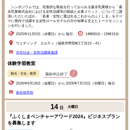
シンポジウムでは、先進的な取組を行っておられる森永乳業様から「森
永乳業株式会社における女性活躍等の取組と企業メリット」についてご講
演いただいたほか、「若者・女性に選ばれるこれからのふくしま」をテー
マに県内で活躍する女性ロールモデルの方や知事を交えたトークセッショ
ンを行いました。
2025年11月5日（水曜日）から 毎日
14時00分～15時15分
ウェディング エルティ（福島市野田町1丁目10－41）
共生社会・女性活躍推進課
体験学習教室
観光・文化・教育
2026年6月19日（金曜日）から 2026年7月15日（水曜日）毎日
衛生研究所
14
火曜日
日
『ふくしまベンチャーアワード2024』ビジネスプラン
を募集します