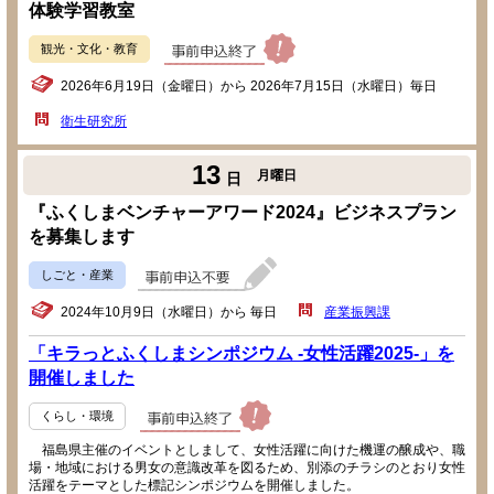
体験学習教室
観光・文化・教育
2026年6月19日（金曜日）から 2026年7月15日（水曜日）毎日
衛生研究所
13
月曜日
日
『ふくしまベンチャーアワード2024』ビジネスプラン
を募集します
しごと・産業
2024年10月9日（水曜日）から 毎日
産業振興課
「キラっとふくしまシンポジウム -女性活躍2025-」を
開催しました
くらし・環境
福島県主催のイベントとしまして、女性活躍に向けた機運の醸成や、職
場・地域における男女の意識改革を図るため、別添のチラシのとおり女性
活躍をテーマとした標記シンポジウムを開催しました。