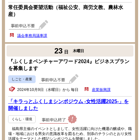
常任委員会要望活動（福祉公安、商労文教、農林水
産）
議会事務局議事課
23
木曜日
日
『ふくしまベンチャーアワード2024』ビジネスプラン
を募集します
しごと・産業
2024年10月9日（水曜日）から 毎日
産業振興課
「キラっとふくしまシンポジウム -女性活躍2025-」を
開催しました
くらし・環境
福島県主催のイベントとしまして、女性活躍に向けた機運の醸成や、職
場・地域における男女の意識改革を図るため、別添のチラシのとおり女性
活躍をテーマとした標記シンポジウムを開催しました。