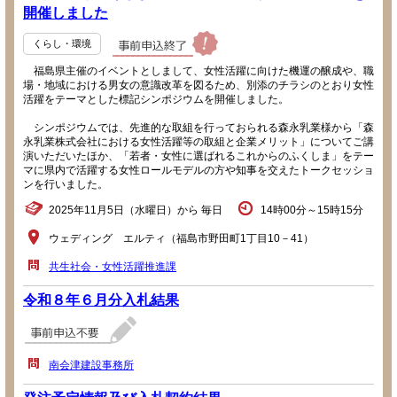
開催しました
くらし・環境
福島県主催のイベントとしまして、女性活躍に向けた機運の醸成や、職
場・地域における男女の意識改革を図るため、別添のチラシのとおり女性
活躍をテーマとした標記シンポジウムを開催しました。
シンポジウムでは、先進的な取組を行っておられる森永乳業様から「森
永乳業株式会社における女性活躍等の取組と企業メリット」についてご講
演いただいたほか、「若者・女性に選ばれるこれからのふくしま」をテー
マに県内で活躍する女性ロールモデルの方や知事を交えたトークセッショ
ンを行いました。
2025年11月5日（水曜日）から 毎日
14時00分～15時15分
ウェディング エルティ（福島市野田町1丁目10－41）
共生社会・女性活躍推進課
令和８年６月分入札結果
南会津建設事務所