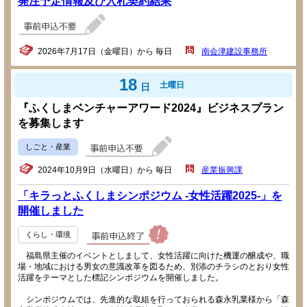
発注予定情報及び入札契約結果
2026年7月17日（金曜日）から 毎日
南会津建設事務所
18
土曜日
日
『ふくしまベンチャーアワード2024』ビジネスプラン
を募集します
しごと・産業
2024年10月9日（水曜日）から 毎日
産業振興課
「キラっとふくしまシンポジウム -女性活躍2025-」を
開催しました
くらし・環境
福島県主催のイベントとしまして、女性活躍に向けた機運の醸成や、職
場・地域における男女の意識改革を図るため、別添のチラシのとおり女性
活躍をテーマとした標記シンポジウムを開催しました。
シンポジウムでは、先進的な取組を行っておられる森永乳業様から「森