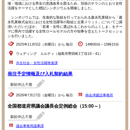
場・地域における男女の意識改革を図るため、別添のチラシのとおり女性
活躍をテーマとした標記シンポジウムを開催しました。
シンポジウムでは、先進的な取組を行っておられる森永乳業様から「森
永乳業株式会社における女性活躍等の取組と企業メリット」についてご講
演いただいたほか、「若者・女性に選ばれるこれからのふくしま」をテー
マに県内で活躍する女性ロールモデルの方や知事を交えたトークセッショ
ンを行いました。
2025年11月5日（水曜日）から 毎日
14時00分～15時15分
ウェディング エルティ（福島市野田町1丁目10－41）
共生社会・女性活躍推進課
発注予定情報及び入札契約結果
2026年7月17日（金曜日）から 毎日
南会津建設事務所
全国都道府県議会議長会定例総会（15:00～）
議会事務局議事課