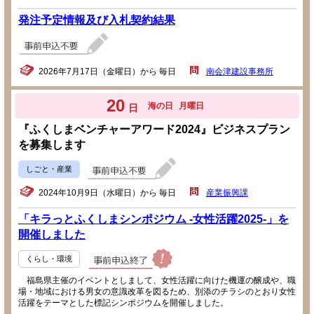
発注予定情報及び入札契約結果
2026年7月17日（金曜日）から 毎日
南会津建設事務所
20
海の日
月曜日
日
『ふくしまベンチャーアワード2024』ビジネスプラン
を募集します
しごと・産業
2024年10月9日（水曜日）から 毎日
産業振興課
「キラっとふくしまシンポジウム -女性活躍2025-」を
開催しました
くらし・環境
福島県主催のイベントとしまして、女性活躍に向けた機運の醸成や、職
場・地域における男女の意識改革を図るため、別添のチラシのとおり女性
活躍をテーマとした標記シンポジウムを開催しました。