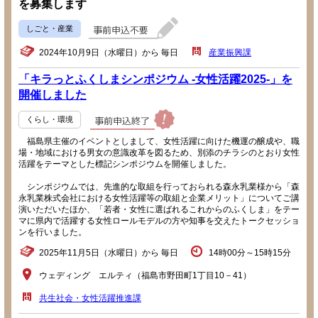
を募集します
しごと・産業
2024年10月9日（水曜日）から 毎日
産業振興課
「キラっとふくしまシンポジウム -女性活躍2025-」を
開催しました
くらし・環境
福島県主催のイベントとしまして、女性活躍に向けた機運の醸成や、職
場・地域における男女の意識改革を図るため、別添のチラシのとおり女性
活躍をテーマとした標記シンポジウムを開催しました。
シンポジウムでは、先進的な取組を行っておられる森永乳業様から「森
永乳業株式会社における女性活躍等の取組と企業メリット」についてご講
演いただいたほか、「若者・女性に選ばれるこれからのふくしま」をテー
マに県内で活躍する女性ロールモデルの方や知事を交えたトークセッショ
ンを行いました。
2025年11月5日（水曜日）から 毎日
14時00分～15時15分
ウェディング エルティ（福島市野田町1丁目10－41）
共生社会・女性活躍推進課