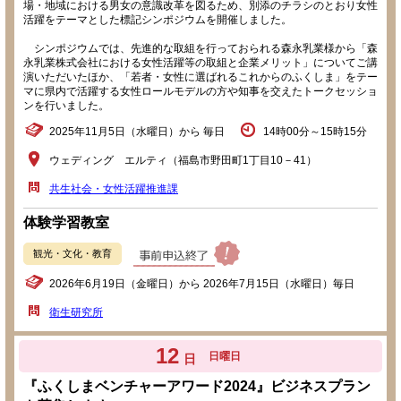
場・地域における男女の意識改革を図るため、別添のチラシのとおり女性
活躍をテーマとした標記シンポジウムを開催しました。
シンポジウムでは、先進的な取組を行っておられる森永乳業様から「森
永乳業株式会社における女性活躍等の取組と企業メリット」についてご講
演いただいたほか、「若者・女性に選ばれるこれからのふくしま」をテー
マに県内で活躍する女性ロールモデルの方や知事を交えたトークセッショ
ンを行いました。
2025年11月5日（水曜日）から 毎日
14時00分～15時15分
ウェディング エルティ（福島市野田町1丁目10－41）
共生社会・女性活躍推進課
体験学習教室
観光・文化・教育
2026年6月19日（金曜日）から 2026年7月15日（水曜日）毎日
衛生研究所
12
日曜日
日
『ふくしまベンチャーアワード2024』ビジネスプラン