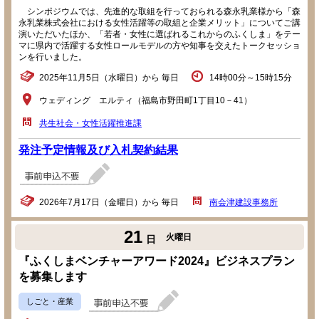
シンポジウムでは、先進的な取組を行っておられる森永乳業様から「森
永乳業株式会社における女性活躍等の取組と企業メリット」についてご講
演いただいたほか、「若者・女性に選ばれるこれからのふくしま」をテー
マに県内で活躍する女性ロールモデルの方や知事を交えたトークセッショ
ンを行いました。
2025年11月5日（水曜日）から 毎日
14時00分～15時15分
ウェディング エルティ（福島市野田町1丁目10－41）
共生社会・女性活躍推進課
発注予定情報及び入札契約結果
2026年7月17日（金曜日）から 毎日
南会津建設事務所
21
火曜日
日
『ふくしまベンチャーアワード2024』ビジネスプラン
を募集します
しごと・産業