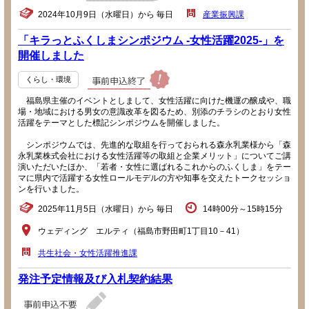
2024年10月9日（水曜日）から 毎日
産業振興課
「キラっとふくしまシンポジウム -女性活躍2025-」を
開催しました
くらし・環境
福島県主催のイベントとしまして、女性活躍に向けた機運の醸成や、職
場・地域における男女の意識改革を図るため、別添のチラシのとおり女性
活躍をテーマとした標記シンポジウムを開催しました。
シンポジウムでは、先進的な取組を行っておられる森永乳業様から「森
永乳業株式会社における女性活躍等の取組と企業メリット」についてご講
演いただいたほか、「若者・女性に選ばれるこれからのふくしま」をテー
マに県内で活躍する女性ロールモデルの方や知事を交えたトークセッショ
ンを行いました。
2025年11月5日（水曜日）から 毎日
14時00分～15時15分
ウェディング エルティ（福島市野田町1丁目10－41）
共生社会・女性活躍推進課
発注予定情報及び入札契約結果