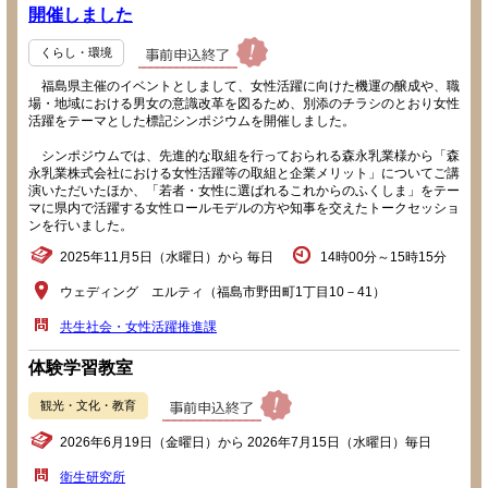
開催しました
くらし・環境
福島県主催のイベントとしまして、女性活躍に向けた機運の醸成や、職
場・地域における男女の意識改革を図るため、別添のチラシのとおり女性
活躍をテーマとした標記シンポジウムを開催しました。
シンポジウムでは、先進的な取組を行っておられる森永乳業様から「森
永乳業株式会社における女性活躍等の取組と企業メリット」についてご講
演いただいたほか、「若者・女性に選ばれるこれからのふくしま」をテー
マに県内で活躍する女性ロールモデルの方や知事を交えたトークセッショ
ンを行いました。
2025年11月5日（水曜日）から 毎日
14時00分～15時15分
ウェディング エルティ（福島市野田町1丁目10－41）
共生社会・女性活躍推進課
体験学習教室
観光・文化・教育
2026年6月19日（金曜日）から 2026年7月15日（水曜日）毎日
衛生研究所