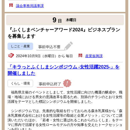
議会事務局議事課
9
木曜日
日
『ふくしまベンチャーアワード2024』ビジネスプラン
を募集します
しごと・産業
2024年10月9日（水曜日）から 毎日
産業振興課
「キラっとふくしまシンポジウム -女性活躍2025-」を
開催しました
くらし・環境
福島県主催のイベントとしまして、女性活躍に向けた機運の醸成や、職
場・地域における男女の意識改革を図るため、別添のチラシのとおり女性
活躍をテーマとした標記シンポジウムを開催しました。
シンポジウムでは、先進的な取組を行っておられる森永乳業様から「森
永乳業株式会社における女性活躍等の取組と企業メリット」についてご講
演いただいたほか、「若者・女性に選ばれるこれからのふくしま」をテー
マに県内で活躍する女性ロールモデルの方や知事を交えたトークセッショ
ンを行いました。