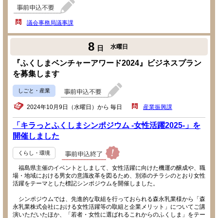
議会事務局議事課
8
水曜日
日
『ふくしまベンチャーアワード2024』ビジネスプラン
を募集します
しごと・産業
2024年10月9日（水曜日）から 毎日
産業振興課
「キラっとふくしまシンポジウム -女性活躍2025-」を
開催しました
くらし・環境
福島県主催のイベントとしまして、女性活躍に向けた機運の醸成や、職
場・地域における男女の意識改革を図るため、別添のチラシのとおり女性
活躍をテーマとした標記シンポジウムを開催しました。
シンポジウムでは、先進的な取組を行っておられる森永乳業様から「森
永乳業株式会社における女性活躍等の取組と企業メリット」についてご講
演いただいたほか、「若者・女性に選ばれるこれからのふくしま」をテー