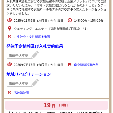
永乳業株式会社における女性活躍等の取組と企業メリット」についてご講
演いただいたほか、「若者・女性に選ばれるこれからのふくしま」をテー
マに県内で活躍する女性ロールモデルの方や知事を交えたトークセッショ
ンを行いました。
2025年11月5日（水曜日）から 毎日
14時00分～15時15分
ウェディング エルティ（福島市野田町1丁目10－41）
共生社会・女性活躍推進課
発注予定情報及び入札契約結果
2026年7月17日（金曜日）から 毎日
南会津建設事務所
地域リハビリテーション
高齢福祉課
19
日曜日
日