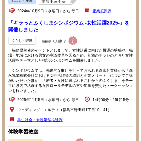
しごと・産業
2024年10月9日（水曜日）から 毎日
産業振興課
「キラっとふくしまシンポジウム -女性活躍2025-」を
開催しました
くらし・環境
福島県主催のイベントとしまして、女性活躍に向けた機運の醸成や、職
場・地域における男女の意識改革を図るため、別添のチラシのとおり女性
活躍をテーマとした標記シンポジウムを開催しました。
シンポジウムでは、先進的な取組を行っておられる森永乳業様から「森
永乳業株式会社における女性活躍等の取組と企業メリット」についてご講
演いただいたほか、「若者・女性に選ばれるこれからのふくしま」をテー
マに県内で活躍する女性ロールモデルの方や知事を交えたトークセッショ
ンを行いました。
2025年11月5日（水曜日）から 毎日
14時00分～15時15分
ウェディング エルティ（福島市野田町1丁目10－41）
共生社会・女性活躍推進課
体験学習教室