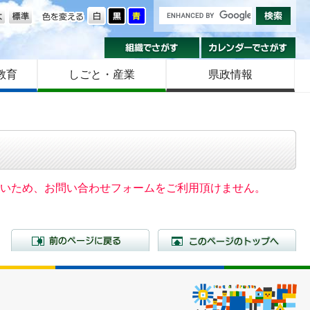
の大きさ
色を変える
組織でさがす
カ
教育
しごと・産業
県政情報
いないため、お問い合わせフォームをご利用頂けません。
前のページに戻る
こ