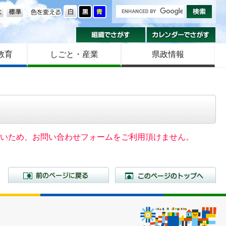
の大きさ
色を変える
組織でさがす
カ
教育
しごと・産業
県政情報
いないため、お問い合わせフォームをご利用頂けません。
前のページに戻る
こ