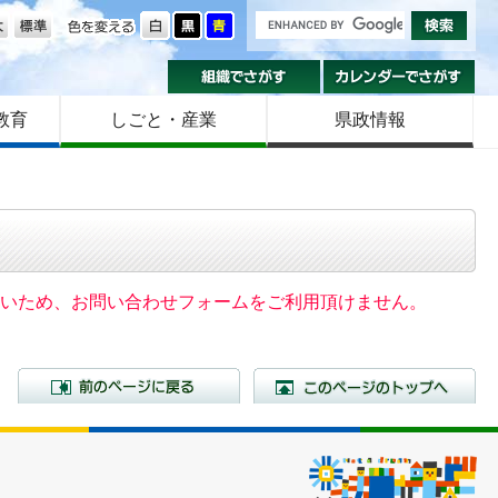
の大きさ
色を変える
組織でさがす
カ
教育
しごと・産業
県政情報
いないため、お問い合わせフォームをご利用頂けません。
前のページに戻る
こ