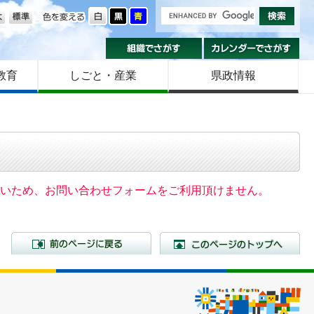
の大きさ
色を変える
組織でさがす
カ
教育
しごと・産業
県政情報
いないため、お問い合わせフォームをご利用頂けません。
前のページに戻る
こ