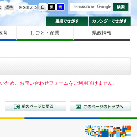
の大きさ
色を変える
組織でさがす
カ
教育
しごと・産業
県政情報
いないため、お問い合わせフォームをご利用頂けません。
前のページに戻る
こ