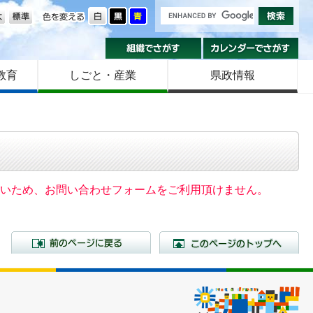
の大きさ
色を変える
組織でさがす
カ
教育
しごと・産業
県政情報
いないため、お問い合わせフォームをご利用頂けません。
前のページに戻る
こ