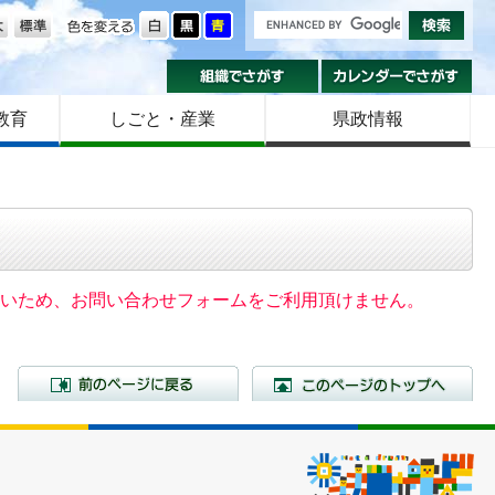
の大きさ
色を変える
組織でさがす
カ
教育
しごと・産業
県政情報
いないため、お問い合わせフォームをご利用頂けません。
前のページに戻る
こ