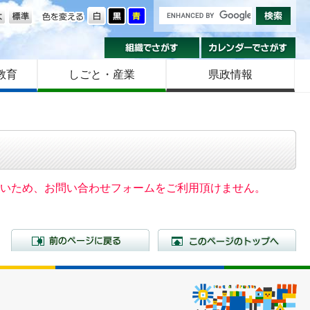
の大きさ
色を変える
組織でさがす
カ
教育
しごと・産業
県政情報
いないため、お問い合わせフォームをご利用頂けません。
前のページに戻る
こ