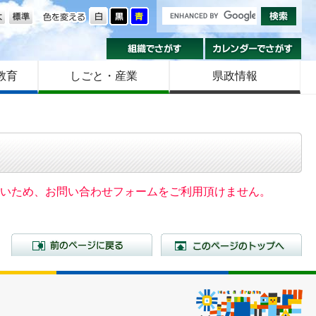
の大きさ
色を変える
組織でさがす
カ
教育
しごと・産業
県政情報
いないため、お問い合わせフォームをご利用頂けません。
前のページに戻る
こ