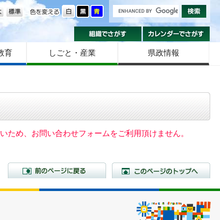
の大きさ
色を変える
組織でさがす
カ
教育
しごと・産業
県政情報
いないため、お問い合わせフォームをご利用頂けません。
前のページに戻る
こ