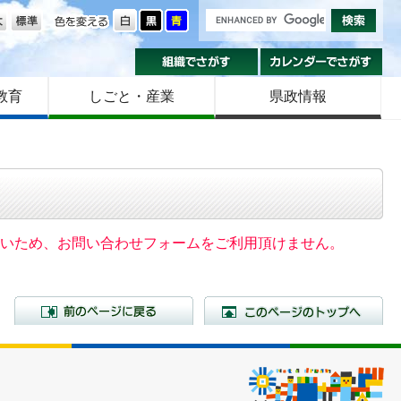
の大きさ
色を変える
組織でさがす
カ
教育
しごと・産業
県政情報
いないため、お問い合わせフォームをご利用頂けません。
前のページに戻る
こ