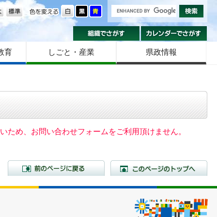
の大きさ
色を変える
組織でさがす
カ
教育
しごと・産業
県政情報
いないため、お問い合わせフォームをご利用頂けません。
前のページに戻る
こ