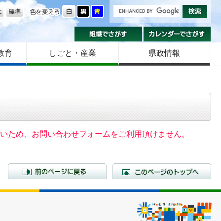
の大きさ
色を変える
組織でさがす
カ
教育
しごと・産業
県政情報
いないため、お問い合わせフォームをご利用頂けません。
前のページに戻る
こ