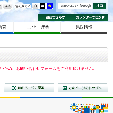
の大きさ
色を変える
組織でさがす
カ
教育
しごと・産業
県政情報
いないため、お問い合わせフォームをご利用頂けません。
前のページに戻る
こ