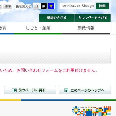
の大きさ
色を変える
組織でさがす
カ
教育
しごと・産業
県政情報
いないため、お問い合わせフォームをご利用頂けません。
前のページに戻る
こ