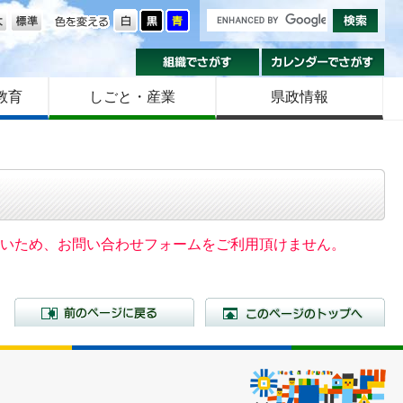
の大きさ
色を変える
組織でさがす
カ
教育
しごと・産業
県政情報
いないため、お問い合わせフォームをご利用頂けません。
前のページに戻る
こ