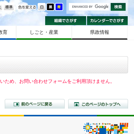
の大きさ
色を変える
組織でさがす
カ
教育
しごと・産業
県政情報
いないため、お問い合わせフォームをご利用頂けません。
前のページに戻る
こ