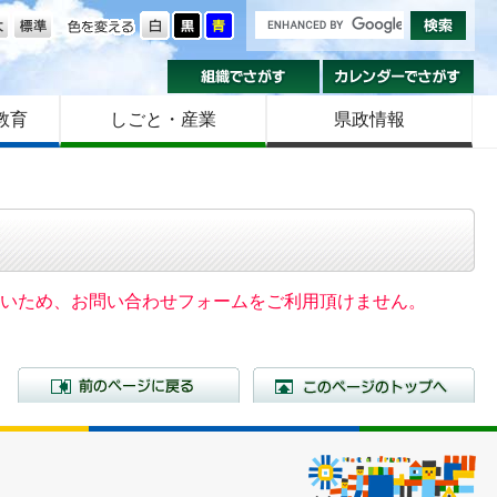
の大きさ
色を変える
組織でさがす
カ
教育
しごと・産業
県政情報
いないため、お問い合わせフォームをご利用頂けません。
前のページに戻る
こ