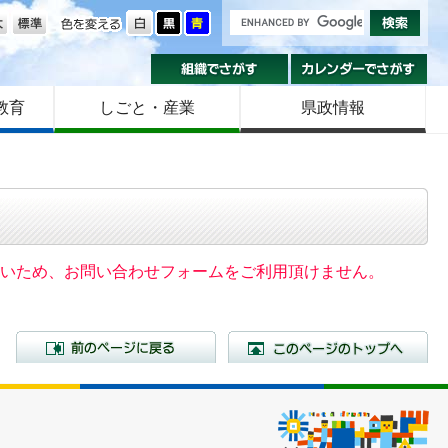
の大きさ
色を変える
組織でさがす
カ
教育
しごと・産業
県政情報
いないため、お問い合わせフォームをご利用頂けません。
前のページに戻る
こ