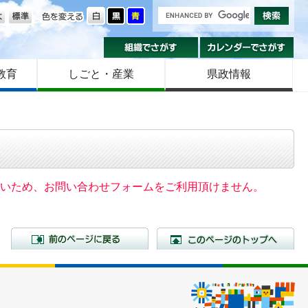
の大きさ
色を変える
組織でさがす
カ
教育
しごと・産業
県政情報
いないため、お問い合わせフォームをご利用頂けません。
前のページに戻る
こ