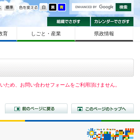
の大きさ
色を変える
組織でさがす
カ
教育
しごと・産業
県政情報
いないため、お問い合わせフォームをご利用頂けません。
前のページに戻る
こ