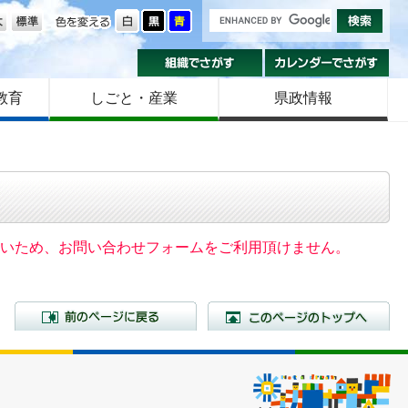
の大きさ
色を変える
組織でさがす
カ
教育
しごと・産業
県政情報
いないため、お問い合わせフォームをご利用頂けません。
前のページに戻る
こ