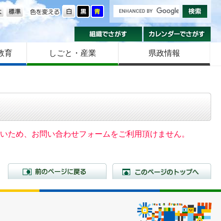
の大きさ
色を変える
組織でさがす
カ
教育
しごと・産業
県政情報
いないため、お問い合わせフォームをご利用頂けません。
前のページに戻る
こ