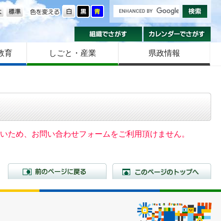
の大きさ
色を変える
組織でさがす
カ
教育
しごと・産業
県政情報
いないため、お問い合わせフォームをご利用頂けません。
前のページに戻る
こ