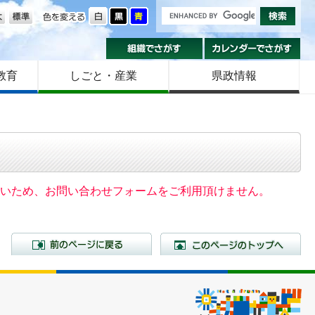
の大きさ
色を変える
組織でさがす
カ
教育
しごと・産業
県政情報
いないため、お問い合わせフォームをご利用頂けません。
前のページに戻る
こ