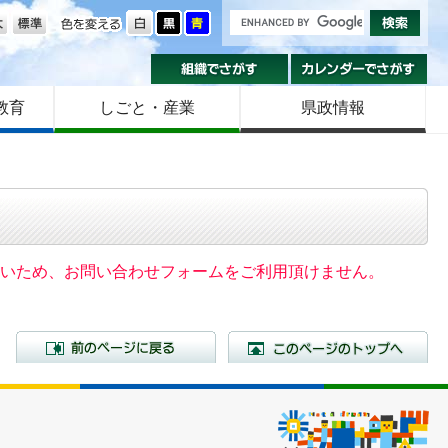
の大きさ
色を変える
組織でさがす
カ
教育
しごと・産業
県政情報
いないため、お問い合わせフォームをご利用頂けません。
前のページに戻る
こ