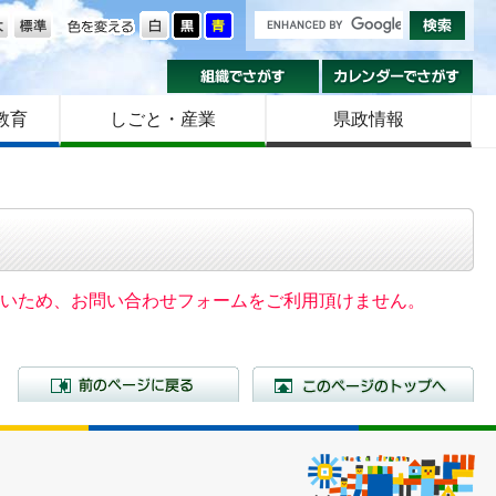
の大きさ
色を変える
組織でさがす
カ
教育
しごと・産業
県政情報
いないため、お問い合わせフォームをご利用頂けません。
前のページに戻る
こ