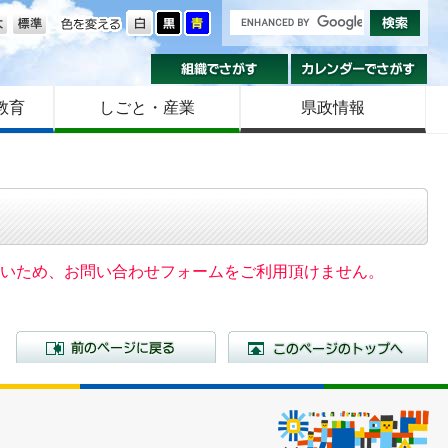
の大きさ
色を変える
組織でさがす
カ
教育
しごと・産業
県政情報
いないため、お問い合わせフォームをご利用頂けません。
前のページに戻る
こ