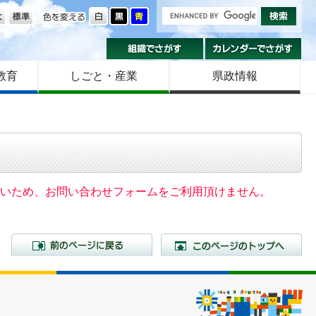
の大きさ
色を変える
組織でさがす
カ
教育
しごと・産業
県政情報
いないため、お問い合わせフォームをご利用頂けません。
前のページに戻る
こ