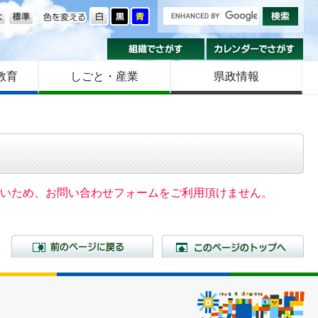
の大きさ
色を変える
組織でさがす
カ
教育
しごと・産業
県政情報
いないため、お問い合わせフォームをご利用頂けません。
前のページに戻る
こ