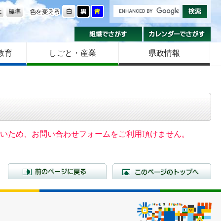
の大きさ
色を変える
組織でさがす
カ
教育
しごと・産業
県政情報
いないため、お問い合わせフォームをご利用頂けません。
前のページに戻る
こ