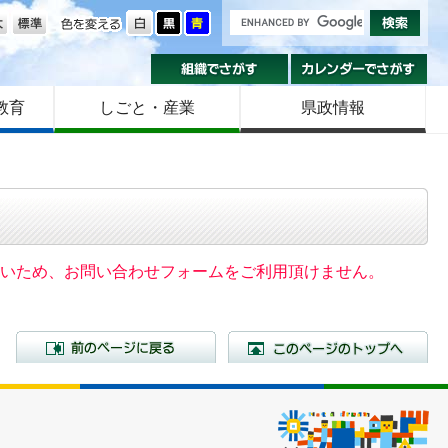
の大きさ
色を変える
組織でさがす
カ
教育
しごと・産業
県政情報
いないため、お問い合わせフォームをご利用頂けません。
前のページに戻る
こ