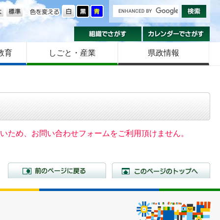
の大きさ
色を変える
組織でさがす
カ
教育
しごと・産業
県政情報
いないため、お問い合わせフォームをご利用頂けません。
前のページに戻る
こ