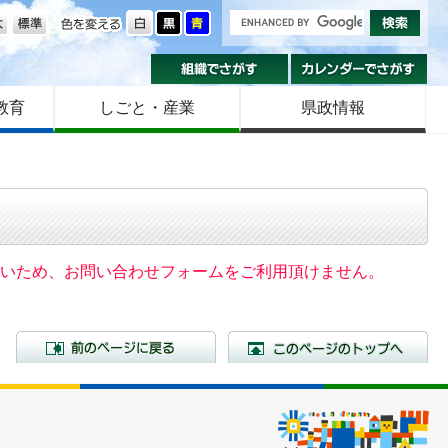
の大きさ
色を変える
組織でさがす
カ
教育
しごと・産業
県政情報
いないため、お問い合わせフォームをご利用頂けません。
前のページに戻る
こ