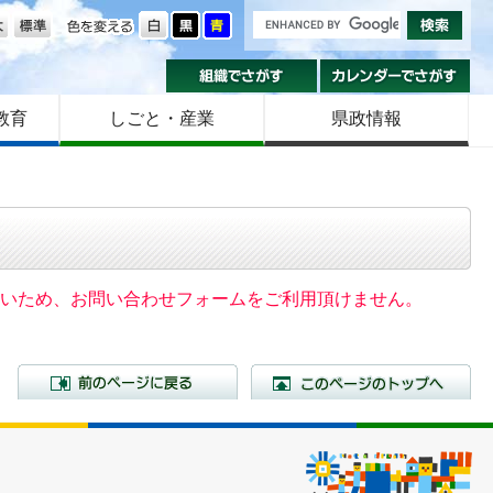
の大きさ
色を変える
組織でさがす
カ
教育
しごと・産業
県政情報
いないため、お問い合わせフォームをご利用頂けません。
前のページに戻る
こ