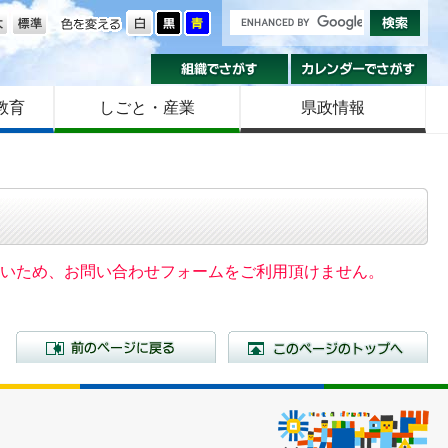
の大きさ
色を変える
組織でさがす
カ
教育
しごと・産業
県政情報
いないため、お問い合わせフォームをご利用頂けません。
前のページに戻る
こ