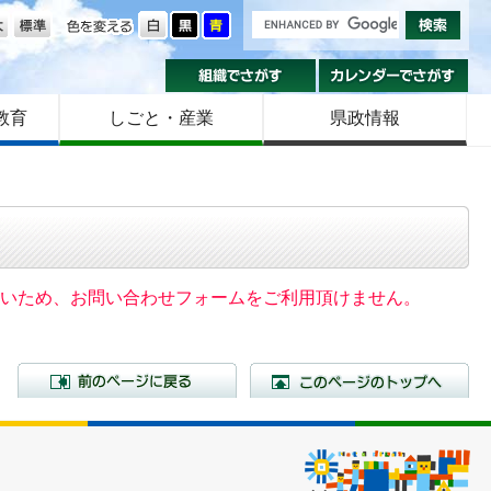
の大きさ
色を変える
組織でさがす
カ
教育
しごと・産業
県政情報
いないため、お問い合わせフォームをご利用頂けません。
前のページに戻る
こ