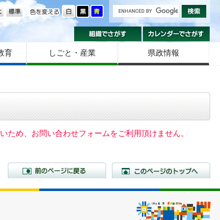
の大きさ
色を変える
組織でさがす
カ
教育
しごと・産業
県政情報
いないため、お問い合わせフォームをご利用頂けません。
前のページに戻る
こ