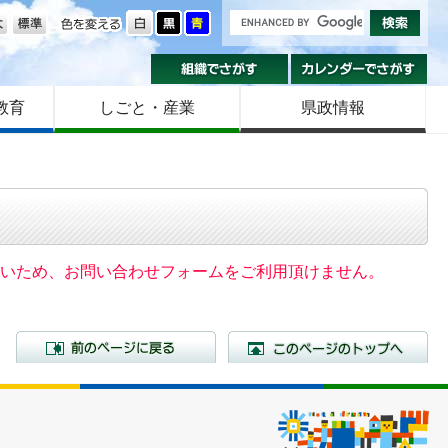
の大きさ
色を変える
組織でさがす
カ
教育
しごと・産業
県政情報
いないため、お問い合わせフォームをご利用頂けません。
前のページに戻る
こ