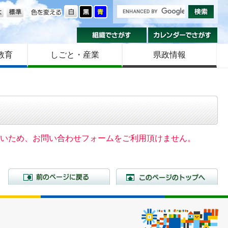
の大きさ
色を変える
組織でさがす
カ
教育
しごと・産業
県政情報
いないため、お問い合わせフォームをご利用頂けません。
前のページに戻る
こ