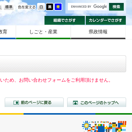
の大きさ
色を変える
組織でさがす
カ
教育
しごと・産業
県政情報
いないため、お問い合わせフォームをご利用頂けません。
前のページに戻る
こ