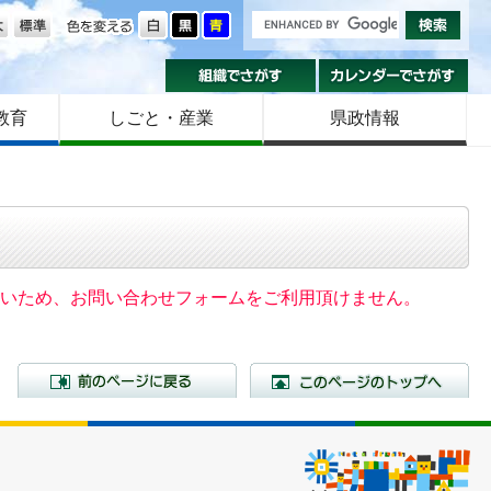
の大きさ
色を変える
組織でさがす
カ
教育
しごと・産業
県政情報
いないため、お問い合わせフォームをご利用頂けません。
前のページに戻る
こ