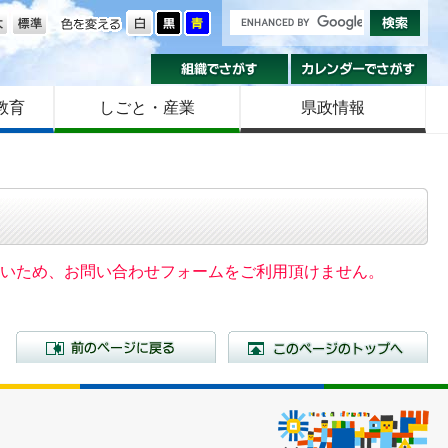
の大きさ
色を変える
組織でさがす
カ
教育
しごと・産業
県政情報
いないため、お問い合わせフォームをご利用頂けません。
前のページに戻る
こ