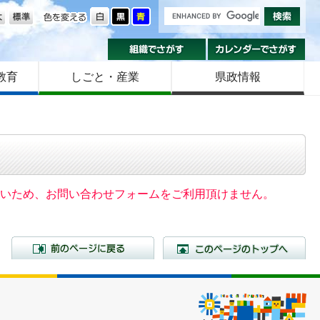
の大きさ
色を変える
組織でさがす
カ
教育
しごと・産業
県政情報
いないため、お問い合わせフォームをご利用頂けません。
前のページに戻る
こ