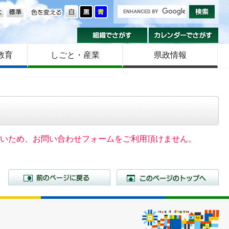
の大きさ
色を変える
組織でさがす
カ
教育
しごと・産業
県政情報
いないため、お問い合わせフォームをご利用頂けません。
前のページに戻る
こ