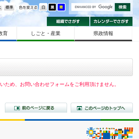
の大きさ
色を変える
組織でさがす
カ
教育
しごと・産業
県政情報
いないため、お問い合わせフォームをご利用頂けません。
前のページに戻る
こ