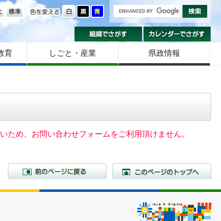
の大きさ
色を変える
組織でさがす
カ
教育
しごと・産業
県政情報
いないため、お問い合わせフォームをご利用頂けません。
前のページに戻る
こ