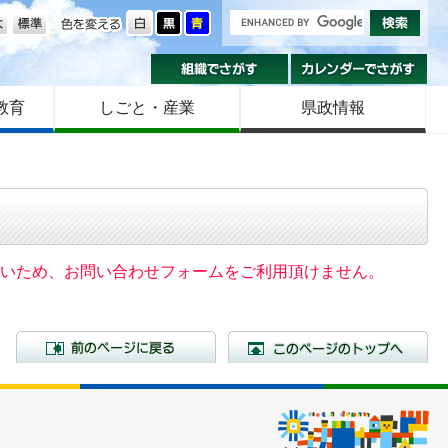
の大きさ
色を変える
組織でさがす
カ
教育
しごと・産業
県政情報
いないため、お問い合わせフォームをご利用頂けません。
前のページに戻る
こ